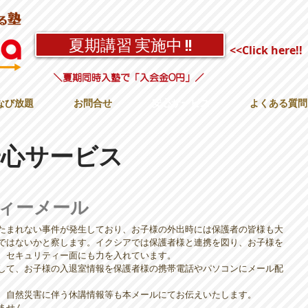
夏期講習 実施中 !!
<<Click here!!
＼夏期同時入塾で「入会金0円」／
なび放題
お問合せ
安心サービス
よくある質問
の安心サービス
ィーメール
たまれない事件が発生しており、お子様の外出時には保護者の皆様も大
ではないかと察します。イクシア
では保護者様と連携を図り、お子様を
、セキュリティー面にも力を入れています。
用して、お子様の入退室情報を保護者様の携帯電話やパソコンにメール配
、自然災害に伴う休講情報等も本メールにてお伝えいたします。
ません。