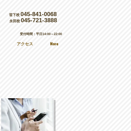
045‐841‐0068
笹下校
045‐721‐3888
永田校
受付時間：平日14:00～22:00
アクセス
More