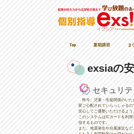
Top
夏期講習
ま
exsia
セキュリテ
昨今、児童・生徒関係のいた
変ご心配されていらっしゃるの
安心してご通塾いただけるよう
このシステムはICカードを利
信​するものです。
また、地震発生や台風接近など
​もちろん利用料等は一切かかり